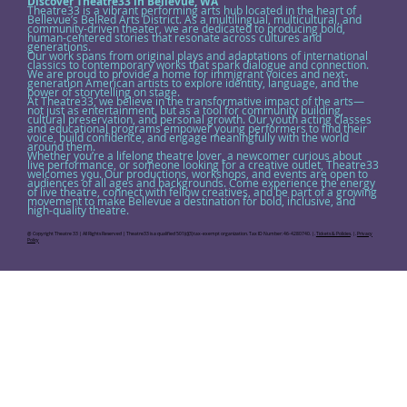
Discover Theatre33 in Bellevue, WA
Theatre33 is a vibrant performing arts hub located in the heart of
Bellevue’s BelRed Arts District. As a multilingual, multicultural, and
community-driven theater, we are dedicated to producing bold,
human-centered stories that resonate across cultures and
generations.
Our work spans from original plays and adaptations of international
classics to contemporary works that spark dialogue and connection.
We are proud to provide a home for immigrant voices and next-
generation American artists to explore identity, language, and the
power of storytelling on stage.
At Theatre33, we believe in the transformative impact of the arts—
not just as entertainment, but as a tool for community building,
cultural preservation, and personal growth. Our youth acting classes
and educational programs empower young performers to find their
voice, build confidence, and engage meaningfully with the world
around them.
Whether you’re a lifelong theatre lover, a newcomer curious about
live performance, or someone looking for a creative outlet, Theatre33
welcomes you. Our productions, workshops, and events are open to
audiences of all ages and backgrounds. Come experience the energy
of live theatre, connect with fellow creatives, and be part of a growing
movement to make Bellevue a destination for bold, inclusive, and
high-quality theatre.
@ Copyright Theatre 33 | All Rights Reserved | Theatre33 is a qualified 501(c)(3) tax-exempt organization. Tax ID Number: 46-4280740. |.
Tickets & Policies
. |.
Privacy
Policy