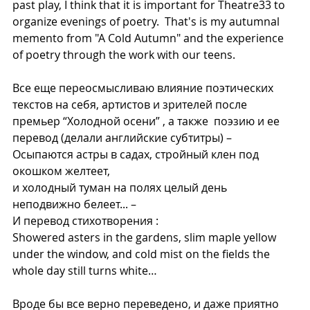
past play, I think that it is important for Theatre33 to 
organize evenings of poetry.  That's is my autumnal 
memento from "A Cold Autumn" and the experience 
of poetry through the work with our teens.
Все еще переосмысливаю влияние поэтических 
текстов на себя, артистов и зрителей после 
премьер “Холодной осени” , а также  поэзию и ее 
перевод (делали английские субтитры) – 
Осыпаются астры в садах, стройный клен под 
окошком желтеет, 
и холодный туман на полях целый день 
неподвижно белеет... – 
И перевод стихотворения :
Showered asters in the gardens, slim maple yellow 
under the window, and cold mist on the fields the 
whole day still turns white…  
Вроде бы все верно переведено, и даже приятно 