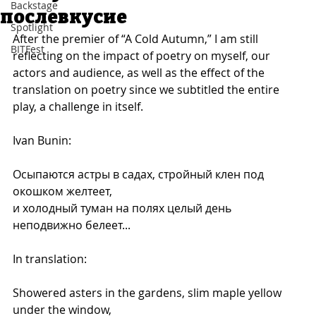
Backstage
послевкусие
Spotlight
After the premier of “A Cold Autumn,” I am still 
BITFest
reflecting on the impact of poetry on myself, our 
actors and audience, as well as the effect of the 
translation on poetry since we subtitled the entire 
play, a challenge in itself.
Ivan Bunin:
Осыпаются астры в садах, стройный клен под 
окошком желтеет, 
и холодный туман на полях целый день 
неподвижно белеет...  
In translation:
Showered asters in the gardens, slim maple yellow 
under the window, 