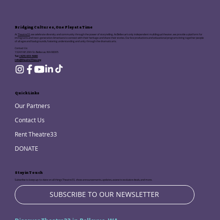
Bridging Cultures, One Play at a Time
At
Theatre33
, we celebrate diversity and community through the power of storytelling. As Bellevue's only independent multilingual theater, we provide a platform for
immigrants and next-generation Americans to connect with their heritage and share their stories. Our live productions and educational programs bring together people
of all ages and backgrounds, fostering understanding and unity through the dramatic arts.
Contact Us:
13243 NE 20th St, Bellevue, WA 98005
Tel:
(425) 633-5680
info@theatre33wa.org
Quick Links
Our Partners
Contact Us
Rent Theatre33
DONATE
Stay in Touch
Subscribe to keep up-to-date on all things Theatre33, show announcements, updates, access to exclusive deals, and more.
SUBSCRIBE TO OUR NEWSLETTER