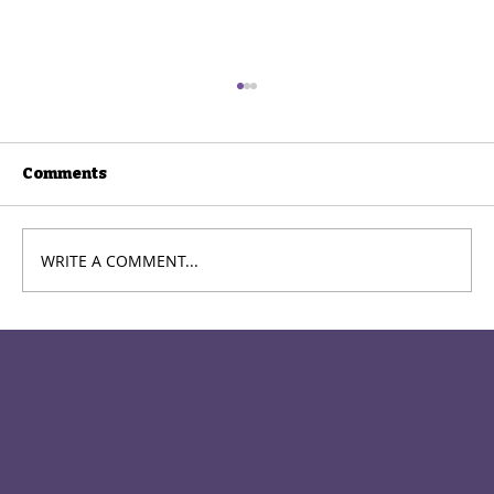
Comments
WRITE A COMMENT...
Theatre33 Opens Auditions for
2025–26 Season: Your Moment
Starts Now